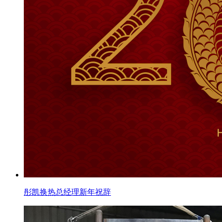
彤凯换热总经理新年祝辞