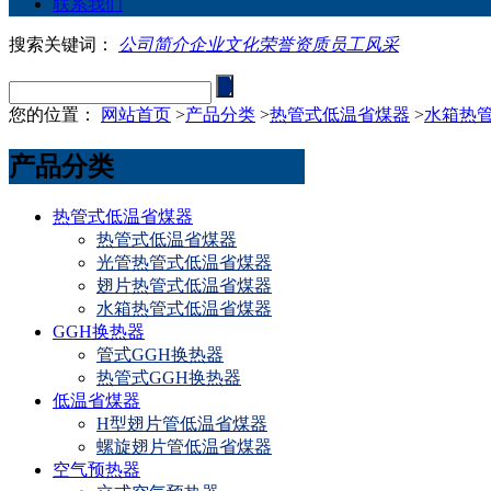
联系我们
搜索关键词：
公司简介
企业文化
荣誉资质
员工风采
您的位置：
网站首页
>
产品分类
>
热管式低温省煤器
>
水箱热
产品分类
热管式低温省煤器
热管式低温省煤器
光管热管式低温省煤器
翅片热管式低温省煤器
水箱热管式低温省煤器
GGH换热器
管式GGH换热器
热管式GGH换热器
低温省煤器
H型翅片管低温省煤器
螺旋翅片管低温省煤器
空气预热器