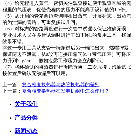
（4）给壳程进入蒸气，密切关注观查接进便于观查区域的壳
程里的气压表，促使壳程内的压力不能高于设计值的1.5倍。
（5）从开启的管箱两边查询哪根出蒸气，开展标志，出蒸汽
的为泄漏的管路，可重复多试几回。
（6）对标志的管路再度进行一次管中试漏以保证准确无误，
专业技术人员在多管试漏时进行了如下图1的常用工具，找漏
效果不错。
将这一专用工具从支管一端穿进后另一端抽出来，螺帽拧紧，
保证两边不泄露，从a段再连接压缩气体（带气压表）可将压
力升到5kg/cm2，假如泄露工作压力会立刻降低。
（7）将终确认的换热器进行拆除拆换，二次胀接，汽油试胀
接位置后确认无渗漏后可以用。
上一篇：
复合相变换热器与热管换热器的差别
下一篇：
复合相变换热器在发电机组中怎么使用？
关于我们
产品分类
新闻动态