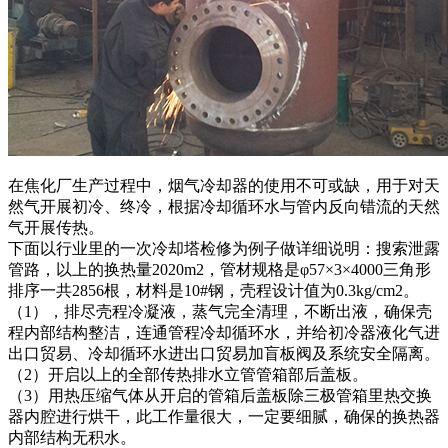
在焦化厂生产过程中，烟气冷却器的使用不可或缺，用于对天
然气开展初冷、终冷，根据冷却循环水与管内反向错流的天然
气开展传热。
下面以行业里的一次冷却塔检修为例子做详细说明：搜索泄露
管路，以上的换热量2020m2，管材规格是φ57×3×4000三角形
排序一共2856根，材料是10#钢，壳程设计值为0.3kg/cm2。
（1），排尽壳程冷凝液，蒸气完全清理，不断出液，确保壳
程内部结构整洁，连通管程冷却循环水，并给初冷器液化气进
出口贸易、冷却循环水进出口贸易加盲板阀及系统安全隔离。
（2）开启以上的全部传热排水立管管箱部后盖板。
（3）用热压缩气体从开启的管箱后盖板除三极管箱里热交换
器内腔进行烘干，此工作量很大，一定要细腻，确保的换热器
内部结构无积水。