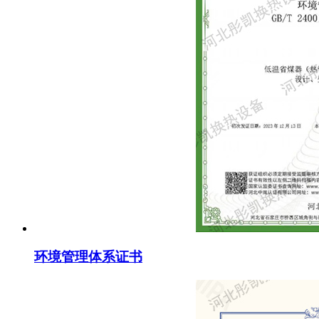
环境管理体系证书