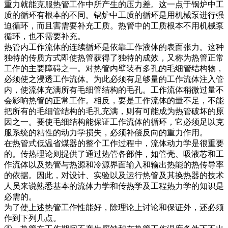
重力就能克服热管工作中所产生的压力差。这一点于锅炉中工
质的循环有根本的不同。锅炉中工质的循环是用机械泵进行强
迫循环，而且害需要补充工质。热管中的工质根本不用机械泵
循环，也不需要补充。
热管内工作流体的连续循环是依靠工作液体的表面张力。这种
独特的传质方式即使热管获得了独特的成效，又称为热管正常
工作的主要障碍之一。对热管内壁装有多孔的毛细管结构物，
必须使之浸透工作流体。为此必须有足够量的工作流体注入管
内，使流体充满所有毛细管结构的毛孔。工作流体稍微过量不
会影响热管的正常工作。相反，要是工作流体的量不足，不能
把所有的毛细管结构的毛孔充满，则有可能成为热管破坏的原
因之一。要使毛细结构能保证工作流体的循环，它必须足以克
服系统的粘性的动力学损失，必须补偿反向的重力作用。
在热管式低温省煤器的整个工作过程中，流体动力学是很重要
的。传热理论则提供了通过热管各部件，如管壳、吸液芯和工
作流体以及热管与热源和冷源界面输入和输出热能的热传导率
的依据。因此，对设计、实验以及运行热管及其换热器的技术
人员来说熟悉基本的流体力学和传热学及工程热力学的知识是
必需的。
为了使上述热管工作性能好，除理论上讨论和保证外，还必须
作到下列几点。