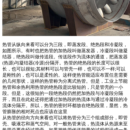
热管从纵向来看可以分为三段，即蒸发段、绝热段和冷凝段，
如图所示。有时也把热管的加热段叫做蒸发器，冷凝段叫做凝
结器，绝热段叫做传送段。传送段作为流体的通道，把蒸发器
(热源)与凝结器(冷源)分隔开。热管的绝热段的长度可以很
长，也可以很短;其材料可以与管壳一样，也可以不一样;可以
是刚性的，也可以是柔性的。这样使热管能适应布置任意需要
的几何形状，这样的热管称为分离式热管。但是，工业上节能
热管和余热利用热管的绝热段是比较短的，只是管壳的一小
段。但是，这很短的一段绝热段仍然把加热段与冷凝段分隔
开，而且在此处还得把通过加热段的热流体与通过冷凝段的冷
流体分隔开。所以，热管的密封环都放在绝热段里，显然，热
管膨胀的相对死点也应该在这里
从热管的径向方向来看也可以将热管分为三个组成部分，即管
壳、吸液芯和蒸气空间。对一般热管来说，热流体从热源来至
热管总要先经过管壳。如果把热管传送能量的过程假设成一条