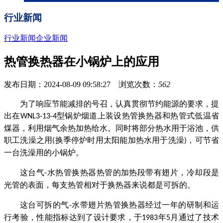
行业新闻
行业新闻
企业新闻
热管换热器在小锅炉上的应用
发布日期：2024-08-09 09:58:27 浏览次数：
562
为了响应节能减排的号召，认真贯彻节约能源的要求，提
出在
型锅炉烟道上装设热管换热器和热管式低温省
WNL3-13-4
煤器，利用烟气余热加热给水。同时将部分热水用于浴池，供
职工洗澡之用
换季停炉时用太阳能加热水用于洗澡
，可节省
(
)
一台洗澡用的小锅炉。
这台气
水热管换热器热管的加热段带有翅片，冷却段是
-
光管的表面，每支热管相对于换热器来说都是可拆的。
这台可拆的气
水带翅片热管换热器经过一年的研制和运
-
行考验，性能指标达到了设计要求，于
年
月通过了技术
1983
5