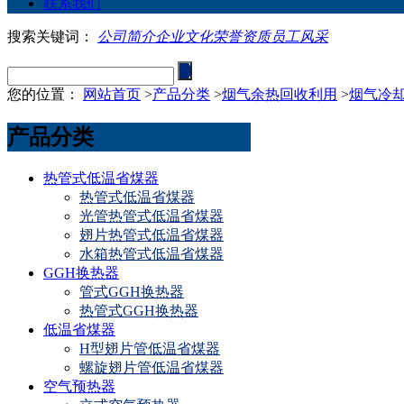
联系我们
搜索关键词：
公司简介
企业文化
荣誉资质
员工风采
您的位置：
网站首页
>
产品分类
>
烟气余热回收利用
>
烟气冷
产品分类
热管式低温省煤器
热管式低温省煤器
光管热管式低温省煤器
翅片热管式低温省煤器
水箱热管式低温省煤器
GGH换热器
管式GGH换热器
热管式GGH换热器
低温省煤器
H型翅片管低温省煤器
螺旋翅片管低温省煤器
空气预热器