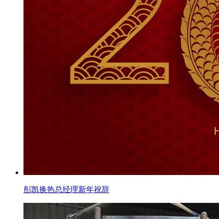
彤凯换热总经理新年祝辞