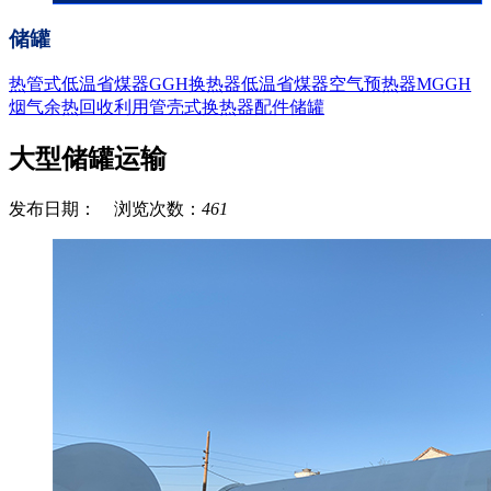
储罐
热管式低温省煤器
GGH换热器
低温省煤器
空气预热器
MGGH
烟气余热回收利用
管壳式换热器
配件
储罐
大型储罐运输
发布日期： 浏览次数：
461