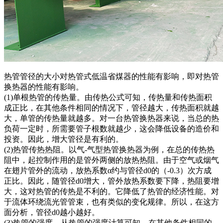
热管管径的大小对热管式低温省煤器的性能有影响，即对热管
换热器的性能有影响。
(1)单根热管的传热量。由传热公式可知，传热量和传热面积
成正比，在其他条件相同的情况下，管径越大，传热面积就越
大，单管的传热量就越多。对一台热管换热器来说，当总的热
负荷一定时，所需要管子根数就越少，这会降低设备的造价和
投资。因此，增大管径是有利的。
(2)热管传热热阻。以气-气型热管换热器为例，在总的传热热
阻中，起控制作用的是管外两侧的放热热阻。由于空气或烟气
在翅片管外的流动，放热系数α约与管径d0的（-0.3）次方成
正比。因此，随管径d0增大，管外放热系数要下降，热阻要增
大，这对热管的传热是不利的。它降低了热管的经济性能。对
于流体环绕流光管管束，也有类似的变化规律。所以，在这方
面分析，管径d0越小越好。
(3)热管的强度。从热管的强度计算可知，在其他条件相同的